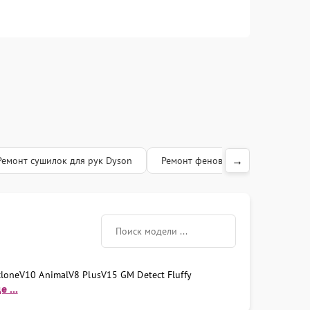
→
Ремонт сушилок для рук Dyson
Ремонт фенов Dyson
Ремон
clone
V10 Animal
V8 Plus
V15 GM Detect Fluffy
 ...