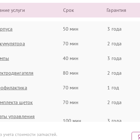
ние услуги
Срок
Гарантия
рпуса
50 мин
3 года
кумулятора
70 мин
2 года
омпы
40 мин
3 года
ектродвигателя
80 мин
2 года
рофилактика
70 мин
1 год
мплекта щеток
70 мин
2 года
аты управления
100 мин
3 года
вление)
 учета стоимости запчастей.
ока питания
60 мин
1 год