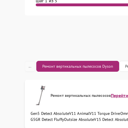
Шаг 1 из 3
←
Ремонт вертикальных пылесосов Dyson
Р
Перейт
Ремонт вертикальных пылесосов
Gen5 Detect Absolute
V11 Animal
V11 Torque Drive
Omn
G5GR Detect Fluffy
Outsize Absolute
V15 Detect Absolu