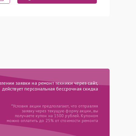
Заказать
500 рублей
Заказать
550 рублей
Заказать
350 рублей
ении заявки на ремонт техники через сайт,
действует персональная бессрочная скидка
*Условия акции предполагают, что отправляя
заявку через текущую форму акции, вы
получаете купон на 1500 рублей. Купоном
можно оплатить до 25% от стоимости ремонта