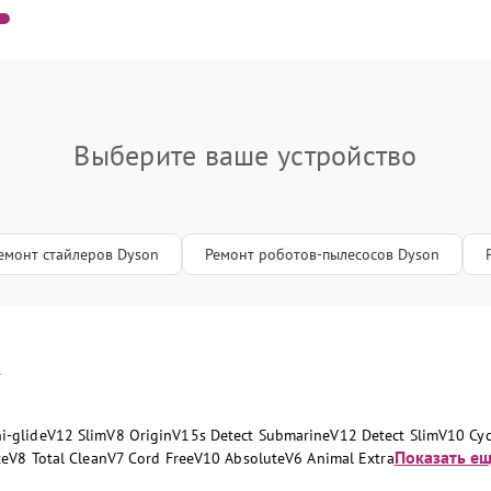
Выберите ваше устройство
емонт стайлеров Dyson
Ремонт роботов-пылесосов Dyson
и
i‑glide
V12 Slim
V8 Origin
V15s Detect Submarine
V12 Detect Slim
V10 Cy
Показать еще
te
V8 Total Clean
V7 Cord Free
V10 Absolute
V6 Animal Extra