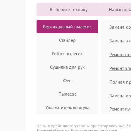
Выберите технику
Наименова
Вертикальный пылесос
Замена ко
Стайлер
Замена ак
Робот-пылесос
Ремонт п
Сушилка для рук
Ремонт эл
Фен
Полная п
Пылесос
Замена ко
Увлажнитель воздуха
Ремонт пл
(восстано
Выпрямитель
Цены в прайс-листе указаны ориентировочные, без
Ремонт бл
Записывайтесь на бесплатную диагностику.