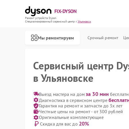
FIX-DYSON
Ремонт устройств Dyson
Специализированный cервисный центр г.
Ульяновск
Мы ремонтируем
Срочный ремонт
Це
Сервисный центр Dy
в Ульяновске
за 30 мин
Выезд мастера на дом
бесплатн
бесплат
Диагностика в сервисном центре
Гарантия на ремонт и запчасти до 3х лет
Честные цены на ремонт - от 300 рублей
Оригинальные комплектующие
20%
Скидка для вас до
Ремонт вертикальных пылесосов Dyson
Ремонт роботов-пылесосов Dyson
Ремонт сушилок для рук Dyson
Ремонт увлажнителей воздуха Dyson
Ремонт очистителей воздуха Dyson